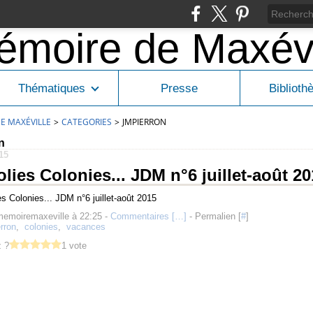
Thématiques
Presse
Biblioth
E MAXÉVILLE
>
CATEGORIES
>
JMPIERRON
n
015
olies Colonies... JDM n°6 juillet-août 2
memoiremaxeville à 22:25 -
Commentaires [
…
]
- Permalien [
#
]
rron
,
colonies
,
vacances
 ?
1 vote