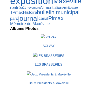
exposition
Maxéville
rentrée
Alimentation
11 novembre
Architecture
bulletin municipal
TPmax
Histoire
journal
Pimax
parc
canal
Mémoire de Maxéville
Albums Photos
SOLVAY
LES BRASSERIES
Deux Présidents à Maxéville