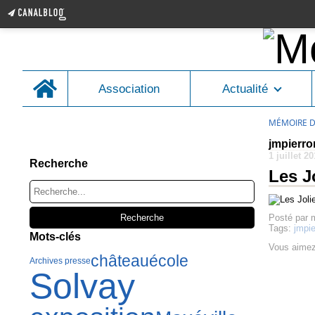
Home
Association
Actualité
MÉMOIRE D
hgjhdsfgjh<gljh
jmpierro
1 juillet 2
Recherche
Les J
Posté par 
Tags:
jmpie
Mots-clés
Vous aimez
château
école
Archives presse
Solvay