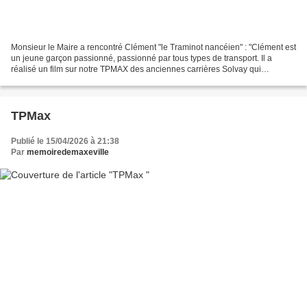
Monsieur le Maire a rencontré Clément "le Traminot nancéien" : "Clément est
un jeune garçon passionné, passionné par tous types de transport. Il a
réalisé un film sur notre TPMAX des anciennes carrières Solvay qui
acheminait le calcaire jusqu’à l’usine...
TPMax
Publié le 15/04/2026 à 21:38
Par
memoiredemaxeville