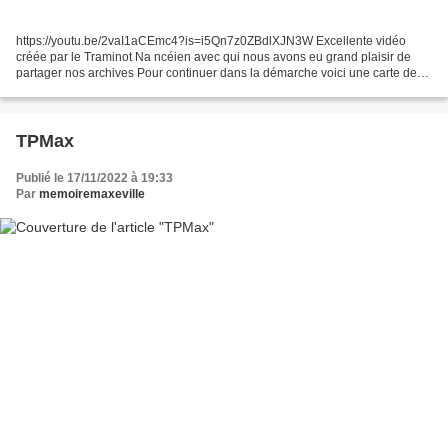
https://youtu.be/2vaI1aCEmc4?is=i5Qn7z0ZBdlXJN3W Excellente vidéo
créée par le Traminot Na ncéien avec qui nous avons eu grand plaisir de
partager nos archives Pour continuer dans la démarche voici une carte de
situation des vestiges du transporteur en...
TPMax
Publié le 17/11/2022 à 19:33
Par
memoiremaxeville