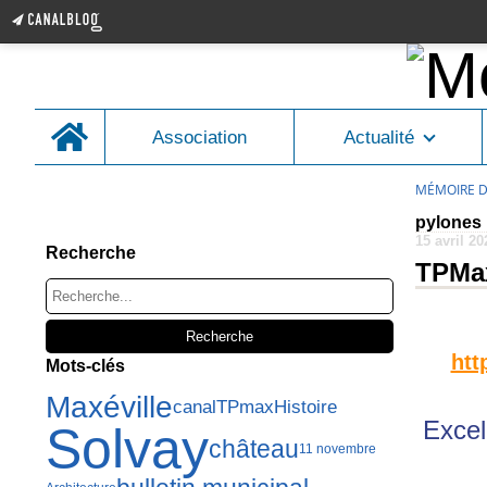
Home
Association
Actualité
MÉMOIRE D
hgjhdsfgjh<gljh
pylones
15 avril 20
Recherche
TPMa
htt
Mots-clés
Maxéville
canal
TPmax
Histoire
Excel
Solvay
château
11 novembre