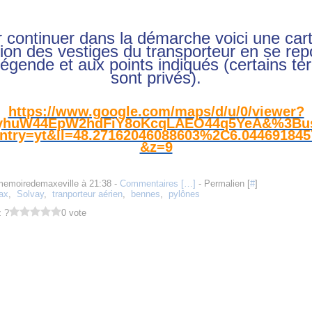
 continuer dans la démarche voici une car
tion des vestiges du transporteur en se rep
 légende et aux points indiqués (certains ter
sont privés).
https://www.google.com/maps/d/u/0/viewer?
yhuW44EpW2hdFiY8oKcqLAEO44q5YeA&%3Bu
ntry=yt&ll=48.27162046088603%2C6.044691845
&z=9
memoiredemaxeville à 21:38 -
Commentaires [
…
]
- Permalien [
#
]
ax
,
Solvay
,
tranporteur aérien
,
bennes
,
pylônes
 ?
0 vote