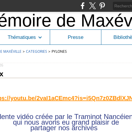
Thématiques
Presse
Biblioth
E MAXÉVILLE
>
CATEGORIES
>
PYLONES
26
x
ps://youtu.be/2vaI1aCEmc4?is=i5Qn7z0ZBdlX
lente vidéo créée par le Traminot Na
ncéie
qui nous avons eu grand plaisir de
partager nos archives