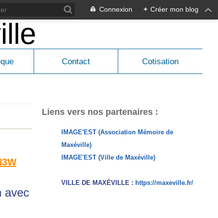
Connexion
+
Créer mon blog
èque
Contact
Cotisation
Liens vers nos partenaires :
IMAGE'EST (Association Mémoire de
Maxéville)
IMAGE'EST (Ville de Maxéville)
JN3W
VILLE DE MAXÉVILLE :
https://maxeville.fr/
n avec