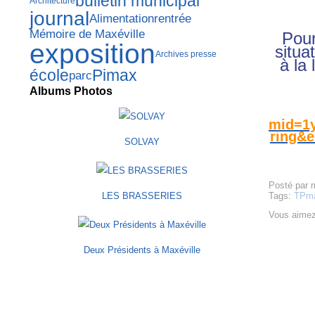
bulletin municipal
Architecture
journal
Alimentation
rentrée
Mémoire de Maxéville
Pour
exposition
situa
Archives presse
à la
école
Pimax
parc
Albums Photos
mid=1
ring&e
SOLVAY
Posté par 
LES BRASSERIES
Tags:
TPm
Vous aimez
Deux Présidents à Maxéville