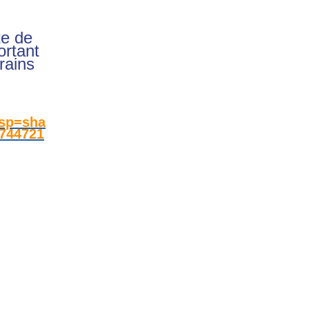
te de
ortant
rains
sp=sha
744721