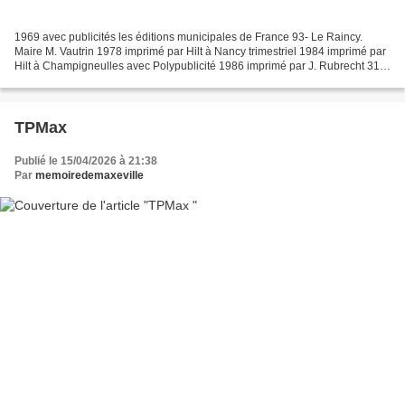
1969 avec publicités les éditions municipales de France 93- Le Raincy.
Maire M. Vautrin 1978 imprimé par Hilt à Nancy trimestriel 1984 imprimé par
Hilt à Champigneulles avec Polypublicité 1986 imprimé par J. Rubrecht 31,
rue de la Meuthe à Maxéville avec...
TPMax
Publié le 15/04/2026 à 21:38
Par
memoiredemaxeville