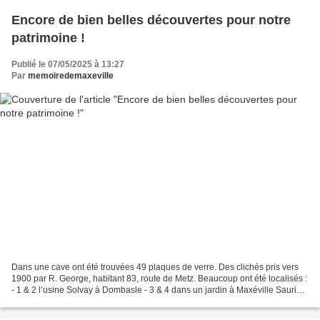
Encore de bien belles découvertes pour notre
patrimoine !
Publié le 07/05/2025 à 13:27
Par
memoiredemaxeville
Dans une cave ont été trouvées 49 plaques de verre. Des clichés pris vers
1900 par R. George, habitant 83, route de Metz. Beaucoup ont été localisés :
- 1 & 2 l’usine Solvay à Dombasle - 3 & 4 dans un jardin à Maxéville Sauriez-
vous nous donner plus d'informations...