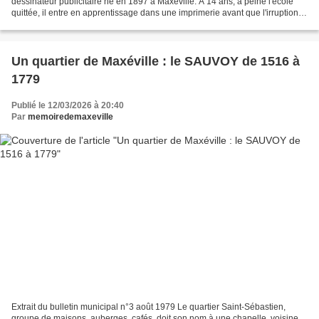
dessinateur publicitaire né en 1897 à Maxéville. À 14 ans, à peine l'école
quittée, il entre en apprentissage dans une imprimerie avant que l'irruption
de la Première Guerre mondiale...
Un quartier de Maxéville : le SAUVOY de 1516 à
1779
Publié le 12/03/2026 à 20:40
Par
memoiredemaxeville
Extrait du bulletin municipal n°3 août 1979 Le quartier Saint-Sébastien,
groupe de maisons, auberges, cafés, doit son nom à une chapelle, voisine