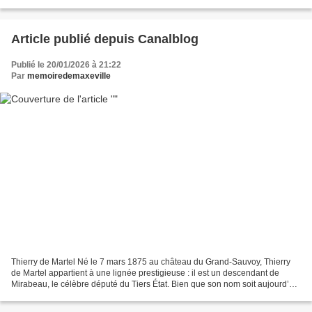
documentaires et iconographiques nous permettent...
Article publié depuis Canalblog
Publié le 20/01/2026 à 21:22
Par
memoiredemaxeville
Thierry de Martel Né le 7 mars 1875 au château du Grand-Sauvoy, Thierry
de Martel appartient à une lignée prestigieuse : il est un descendant de
Mirabeau, le célèbre député du Tiers État. Bien que son nom soit aujourd’hui
largement méconnu des habitants...