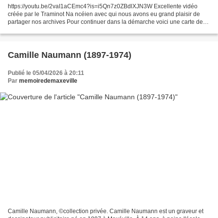
https://youtu.be/2vaI1aCEmc4?is=i5Qn7z0ZBdlXJN3W Excellente vidéo
créée par le Traminot Na ncéien avec qui nous avons eu grand plaisir de
partager nos archives Pour continuer dans la démarche voici une carte de
situation des vestiges du transporteur en...
Camille Naumann (1897-1974)
Publié le 05/04/2026 à 20:11
Par
memoiredemaxeville
Camille Naumann, ©collection privée. Camille Naumann est un graveur et