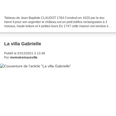
Tableau de Jean-Baptiste CLAUDOT 1784 Construit en 1620 par le duc
Henri II pour son argentier le château est un petit édifice rectangulaire à 3
niveaux, haute toiture et 4 petites tours En 1747 cette maison est vendue et
embellie par de nouveaux propriétaires...
La villa Gabrielle
Publié le 03/12/2021 à 13:48
Par
memoiremaxeville