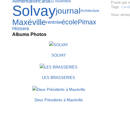
Alimentation
canal
11 novembre
Posté par 
Solvay
Tags:
cana
journal
Architecture
Vous aimez
Maxéville
école
Pimax
rentrée
Histoire
Albums Photos
SOLVAY
LES BRASSERIES
Deux Présidents à Maxéville