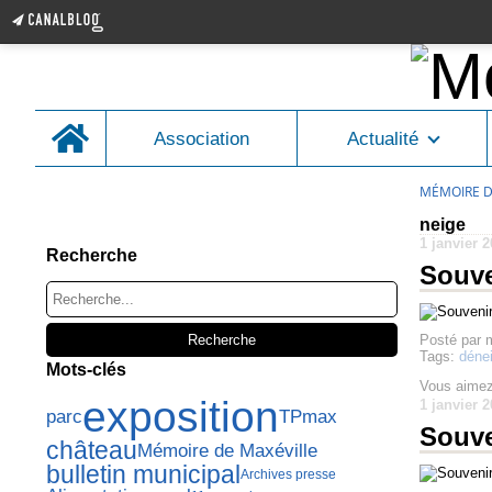
Home
Association
Actualité
MÉMOIRE D
hgjhdsfgjh<gljh
neige
1 janvier 
Recherche
Souve
Posté par 
Tags:
déne
Mots-clés
Vous aimez
exposition
1 janvier 
parc
TPmax
Souve
château
Mémoire de Maxéville
bulletin municipal
Archives presse