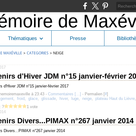
Thématiques
Presse
Biblioth
E MAXÉVILLE
>
CATEGORIES
>
NEIGE
2017
nirs d'Hiver JDM n°15 janvier-février 2
memoiremaxeville à 23:43 -
Commentaires [
…
]
- Permalien [
#
]
igement
,
froid
,
glace
,
glissade
,
hiver
,
luge
,
neige
,
plateau Haut du Lièvre
 ?
1 vote
2014
nirs Divers...PIMAX n°267 janvier 2014