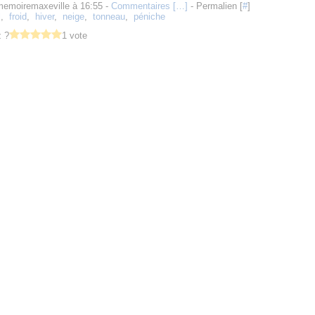
memoiremaxeville à 16:55 -
Commentaires [
…
]
- Permalien [
#
]
l
,
froid
,
hiver
,
neige
,
tonneau
,
péniche
 ?
1 vote