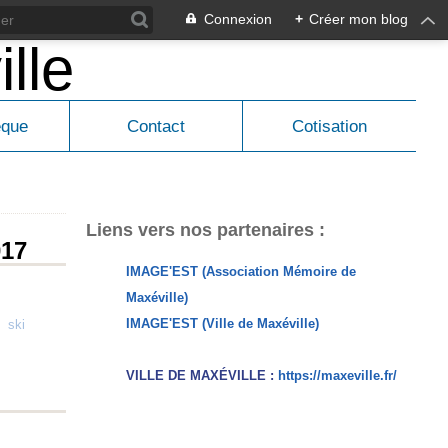
Connexion
+
Créer mon blog
èque
Contact
Cotisation
Liens vers nos partenaires :
017
IMAGE'EST (Association Mémoire de
Maxéville)
IMAGE'EST (Ville de Maxéville)
,
ski
VILLE DE MAXÉVILLE :
https://maxeville.fr/