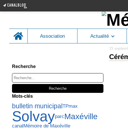
Home
Association
Actualité
15 septem
Cérém
hgjhdsfgjh<gljh
Recherche
Mots-clés
bulletin municipal
TPmax
Solvay
Maxéville
parc
canal
Mémoire de Maxéville