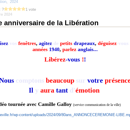
ation
,
2024
 ?
1 vote
re 2024
 anniversaire de la Libération
isez
vos
fenêtres
,
agitez
de
petits
drapeaux
,
déguisez
-vous
années
1940
,
parlez
anglais...
Libérez
-vous
!
!
Nous
comptons
beaucoup
sur
votre
présenc
Il
y
aura
tant
d'
émotion
idéo tournée avec Camille Galloy
(service communication de la ville)
axeville.fr/wp-content/uploads/2024/09/80ans_ANNONCECEREMONIE-LIBE.m