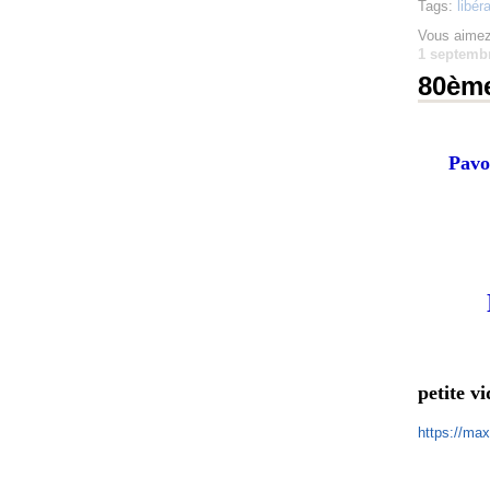
Tags:
libér
Vous aimez
1 septemb
80ème
Pavo
petite v
https://m