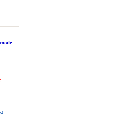
mode
e
p4