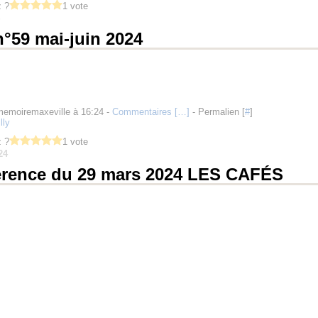
 ?
1 vote
°59 mai-juin 2024
memoiremaxeville à 16:24 -
Commentaires [
…
]
- Permalien [
#
]
lly
 ?
1 vote
24
rence du 29 mars 2024 LES CAFÉS