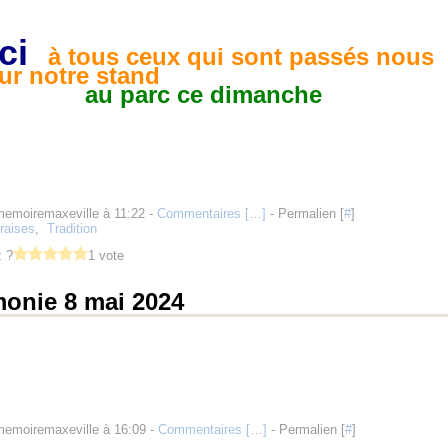
ci
à tous ceux qui sont passés nous
sur notre stand
au parc ce dimanche
memoiremaxeville à 11:22 -
Commentaires [
…
]
- Permalien [
#
]
fraises
,
Tradition
 ?
1 vote
onie 8 mai 2024
memoiremaxeville à 16:09 -
Commentaires [
…
]
- Permalien [
#
]