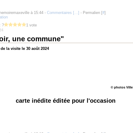
memoiremaxeville à 15:44 -
Commentaires [
…
]
- Permalien [
#
]
ation
 ?
1 vote
24
oir, une commune"
de la visite le 30 août 2024
© photos Ville
carte inédite éditée pour l'occasion