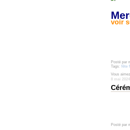
Mer
voir 
Posté par 
Tags:
fête 
Vous aimez
8 mai 2024
Cérém
Posté par 