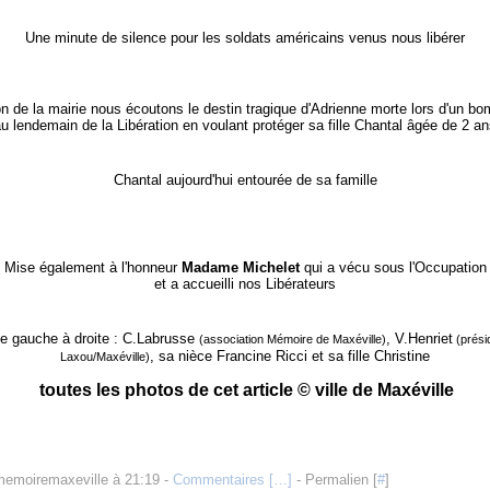
Une minute de silence pour les soldats américains venus nous libérer
on de la mairie nous écoutons le destin tragique d'Adrienne morte lors d'un 
u lendemain de la Libération en voulant protéger sa fille Chantal âgée de 2 a
Chantal aujourd'hui entourée de sa famille
Mise également à l'honneur
Madame Michelet
qui a vécu sous l'Occupation
et a accueilli nos Libérateurs
de gauche à droite : C.Labrusse
, V.Henriet
(association Mémoire de Maxéville)
(prési
, sa nièce Francine Ricci et sa fille Christine
Laxou/Maxéville)
toutes les photos de cet article © ville de Maxéville
memoiremaxeville à 21:19 -
Commentaires [
…
]
- Permalien [
#
]