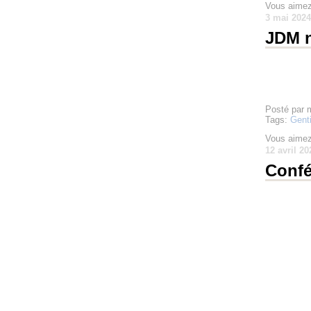
Vous aimez
3 mai 2024
JDM n
Posté par 
Tags:
Genti
Vous aimez
12 avril 20
Confé