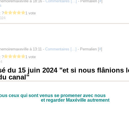
memoiremaxeville à 18:16 -
Commentaires [
…
]
- Permalien [
#
]
s
 ?
1 vote
2024
memoiremaxeville à 13:11 -
Commentaires [
…
]
- Permalien [
#
]
 ?
1 vote
24
é du 15 juin 2024 "et si nous flânions l
du canal"
tous ceux qui sont venus se promener avec nous
et regarder Maxéville autrement