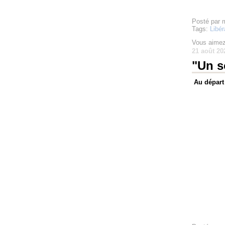
Posté par 
Tags:
Libér
Vous aimez
21 août 20
"Un s
Au départ 