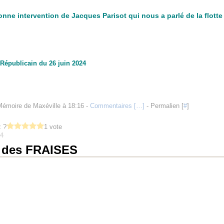
onne intervention de Jacques Parisot qui nous a parlé de la flotte
 Républicain du 26 juin 2024
Mémoire de Maxéville à 18:16 -
Commentaires [
…
]
- Permalien [
#
]
l
 ?
1 vote
24
 des FRAISES