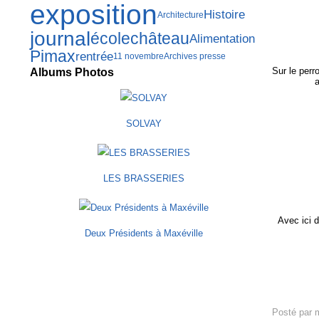
exposition
Histoire
Architecture
journal
école
château
Alimentation
Pimax
rentrée
11 novembre
Archives presse
Sur le perr
Albums Photos
a
SOLVAY
LES BRASSERIES
Avec ici 
Deux Présidents à Maxéville
Posté par 