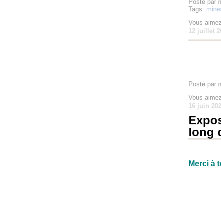
Posté par 
Tags:
mine
Vous aimez
12 juillet 
Posté par 
Vous aimez
16 juin 20
Expos
long 
Merci à 